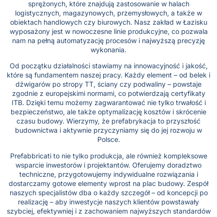
sprężonych, które znajdują zastosowanie w halach
logistycznych, magazynowych, przemysłowych, a także w
obiektach handlowych czy biurowych. Nasz zakład w Łazisku
wyposażony jest w nowoczesne linie produkcyjne, co pozwala
nam na pełną automatyzację procesów i najwyższą precyzję
wykonania.
Od początku działalności stawiamy na innowacyjność i jakość,
które są fundamentem naszej pracy. Każdy element – od belek i
dźwigarów po stropy TT, ściany czy podwaliny – powstaje
zgodnie z europejskimi normami, co potwierdzają certyfikaty
ITB. Dzięki temu możemy zagwarantować nie tylko trwałość i
bezpieczeństwo, ale także optymalizację kosztów i skrócenie
czasu budowy. Wierzymy, że prefabrykacja to przyszłość
budownictwa i aktywnie przyczyniamy się do jej rozwoju w
Polsce.
Prefabbricati to nie tylko produkcja, ale również kompleksowe
wsparcie inwestorów i projektantów. Oferujemy doradztwo
techniczne, przygotowujemy indywidualne rozwiązania i
dostarczamy gotowe elementy wprost na plac budowy. Zespół
naszych specjalistów dba o każdy szczegół – od koncepcji po
realizację – aby inwestycje naszych klientów powstawały
szybciej, efektywniej i z zachowaniem najwyższych standardów