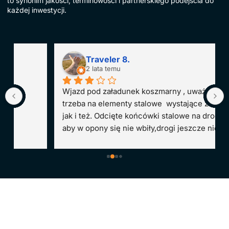
to synonim jakości, terminowości i partnerskiego podejścia do
każdej inwestycji.
Traveler 8.
2 lata temu
Wjazd pod załadunek koszmarny , uważać  
trzeba na elementy stalowe  wystające z ziemi 
jak i też. Odcięte końcówki stalowe na drodze 
aby w opony się nie wbiły,drogi jeszcze nie ma 
bo nadal trwa budowa, choć firma już pracuje 
pełną parą . Bardzo mili ludzie. Jak zbudują 
drogę dam 5 gwiazdek