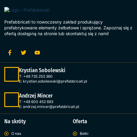
Prefabbricati to nowoczesny zakład produkujący
prefabrykowane elementy żelbetowe i sprężone. Zapoznaj się z
ofertą dostępną na stronie lub skontaktuj się z nami!
Krystian Sobolewski
T:
+48 735 253 360
E:
krystian.sobolewski@prefabbricati.pl
Andrzej Mincer
T:
+48 600 452 693
E:
andrzej.mincer@prefabbricati.pl
Na skróty
Oferta
O nas
Belki