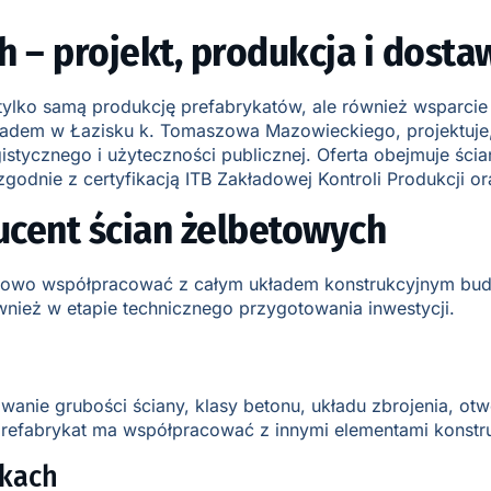
 – projekt, produkcja i dosta
ylko samą produkcję prefabrykatów, ale również wsparcie 
akładem w Łazisku k. Tomaszowa Mazowieckiego, projektuje,
tycznego i użyteczności publicznej. Oferta obejmuje ści
odnie z certyfikacją ITB Zakładowej Kontroli Produkcji o
cent ścian żelbetowych
idłowo współpracować z całym układem konstrukcyjnym bud
wnież w etapie technicznego przygotowania inwestycji.
owanie grubości ściany, klasy betonu, układu zbrojenia, o
efabrykat ma współpracować z innymi elementami konstrukcj
nkach