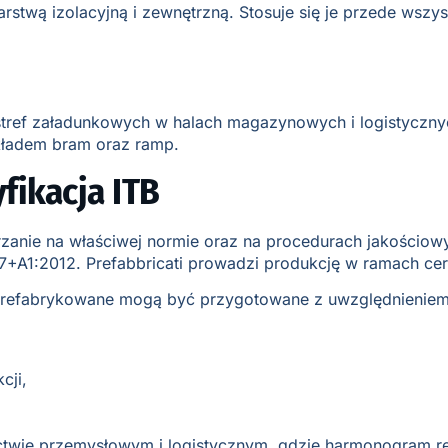
arstwą izolacyjną i zewnętrzną. Stosuje się je przede wsz
ref załadunkowych w halach magazynowych i logistycznych
kładem bram oraz ramp.
fikacja ITB
zanie na właściwej normie oraz na procedurach jakościow
1:2012. Prefabbricati prowadzi produkcję w ramach certyf
 prefabrykowane mogą być przygotowane z uwzględnieniem
cji,
twie przemysłowym i logistycznym, gdzie harmonogram real