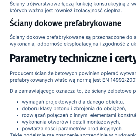
Ściany trójwarstwowe łączą funkcję konstrukcyjną z w
których ważna jest również izolacyjność cieplna.
Ściany dokowe prefabrykowane
Ściany dokowe prefabrykowane są przeznaczone do st
wykonania, odporność eksploatacyjna i zgodność z u
Parametry techniczne i certy
Producent ścian żelbetowych powinien opierać wytwar
prefabrykowanych właściwą normą jest EN 14992:2007+A
Dla zamawiającego oznacza to, że ściany żelbetowe
wymagań projektowych dla danego obiektu,
doboru klasy betonu i zbrojenia do obciążeń,
rozwiązań połączeń z innymi elementami konstruk
wykonania otworów i detali montażowych,
powtarzalności parametrów produkcyjnych.
Takie podejście ma znaczenie szczególnie w budownic