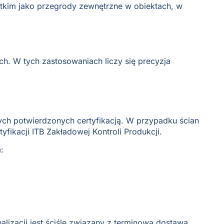
ystkim jako przegrody zewnętrzne w obiektach, w
. W tych zastosowaniach liczy się precyzja
ych potwierdzonych certyfikacją. W przypadku ścian
ikacji ITB Zakładowej Kontroli Produkcji.
:
izacji jest ściśle związany z terminową dostawą