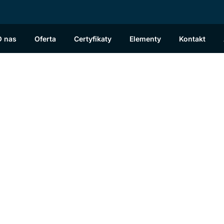
O nas
Oferta
Certyfikaty
Elementy
Kontakt
ucent ścian żelbetowy