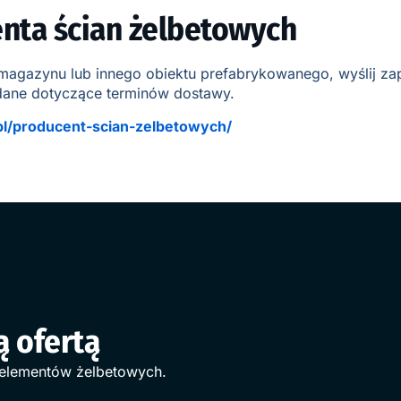
enta ścian żelbetowych
 magazynu lub innego obiektu prefabrykowanego, wyślij zap
 dane dotyczące terminów dostawy.
.pl/producent-scian-zelbetowych/
ą ofertą
 elementów żelbetowych.