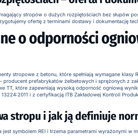
gający stropów o dużych rozpiętościach bez słupów pośred
ygotujemy ofertę z terminami dostawy i dokumentację tec
ne o odporności ogniow
enty stropowe z betonu, które spełniają wymagane klasy
. – producent prefabrykatów żelbetowych i sprężonych z
we TT, które zapewniają wysoką odporność ogniową wynikaj
3224:2011 i z certyfikacją ITB Zakładowej Kontroli Produk
 stropu i jak ją definiuje no
jest symbolem REI i trzema parametrami wyrażonymi w m