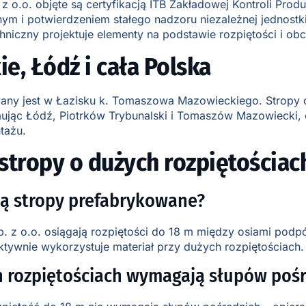
z o.o. objęte są certyfikacją ITB Zakładowej Kontroli Prod
 i potwierdzeniem stałego nadzoru niezależnej jednostki 
niczny projektuje elementy na podstawie rozpiętości i obc
e, Łódź i cała Polska
owany jest w Łazisku k. Tomaszowa Mazowieckiego. Stropy 
ąc Łódź, Piotrków Trybunalski i Tomaszów Mazowiecki, ora
tażu.
 stropy o dużych rozpiętościac
ją stropy prefabrykowane?
. z o.o. osiągają rozpiętości do 18 m między osiami podp
ektywnie wykorzystuje materiał przy dużych rozpiętościach.
h rozpiętościach wymagają słupów poś