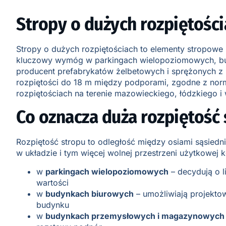
Stropy o dużych rozpiętośc
Stropy o dużych rozpiętościach to elementy stropowe
kluczowy wymóg w parkingach wielopoziomowych, budy
producent prefabrykatów żelbetowych i sprężonych z
rozpiętości do 18 m między podporami, zgodne z normą
rozpiętościach na terenie mazowieckiego, łódzkiego i 
Co oznacza duża rozpiętość 
Rozpiętość stropu to odległość między osiami sąsiedn
w układzie i tym więcej wolnej przestrzeni użytkowej
w
parkingach wielopoziomowych
– decydują o l
wartości
w
budynkach biurowych
– umożliwiają projekto
budynku
w
budynkach przemysłowych i magazynowych