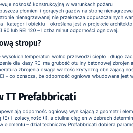
howuje nośność konstrukcyjną w warunkach pożaru
epuszcza płomieni i gorących gazów na stronę nienagrzew
stronie nienagrzewanej nie przekracza dopuszczalnych war
i kategorii obiektu – określana jest w projekcie architek
90 lub REI 120 – liczba minut odporności ogniowej.
ową stropu?
nie wysokich temperatur: wolno przewodzi ciepło i długo 
ie dla klasy REI ma grubość otuliny betonowej zbrojenia 
peratura zbrojenia osiąga wartość krytyczną obniżającą noś
I – co oznacza, że odporność ogniowa wbudowana jest w e
TT Prefabbricati
pewniają odporność ogniową wynikającą z geometrii elemen
E) i izolacyjność (I), a otulina cięgien w żebrach determ
 elementu – dział techniczny Prefabbricati dobiera parame