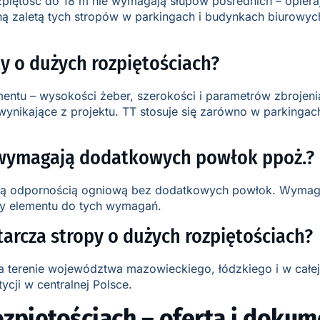
zpiętość do 18 m nie wymagają słupów pośrednich – opiera
ą zaletą tych stropów w parkingach i budynkach biurowyc
y o dużych rozpiętościach?
tu – wysokości żeber, szerokości i parametrów zbrojenia 
wynikające z projektu. TT stosuje się zarówno w parkingac
h wymagają dodatkowych powłok ppoż.?
alną odpornością ogniową bez dodatkowych powłok. Wymaga
try elementu do tych wymagań.
tarcza stropy o dużych rozpiętościach?
 na terenie województwa mazowieckiego, łódzkiego i w całe
cji w centralnej Polsce.
ozpiętościach – oferta i dokum