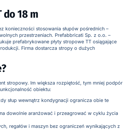
T do 18 m
ez konieczności stosowania słupów pośrednich –
ych przestrzeniach. Prefabbricati Sp. z o.o. –
kuje prefabrykowane płyty stropowe TT osiągające
rodukcji. Firma dostarcza stropy o dużych
e?
ent stropowy. Im większa rozpiętość, tym mniej podpór
funkcjonalność obiektu:
dy słup wewnątrz kondygnacji ogranicza obie te
ożna dowolnie aranżować i przeagrować w cyklu życia
ych, regałów i maszyn bez ograniczeń wynikających z