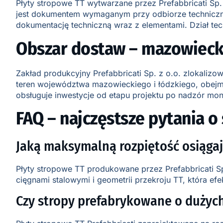
Płyty stropowe TT wytwarzane przez Prefabbricati Sp. 
jest dokumentem wymaganym przy odbiorze technicznym
dokumentację techniczną wraz z elementami. Dział tech
Obszar dostaw – mazowiecki
Zakład produkcyjny Prefabbricati Sp. z o.o. zlokaliz
teren województwa mazowieckiego i łódzkiego, obejmuj
obsługuje inwestycje od etapu projektu po nadzór mon
FAQ – najczęstsze pytania o
Jaką maksymalną rozpiętość osiąga
Płyty stropowe TT produkowane przez Prefabbricati Sp
cięgnami stalowymi i geometrii przekroju TT, która ef
Czy stropy prefabrykowane o dużyc