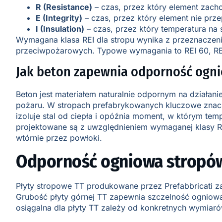
R (Resistance)
– czas, przez który element zac
E (Integrity)
– czas, przez który element nie prz
I (Insulation)
– czas, przez który temperatura na 
Wymagana klasa REI dla stropu wynika z przeznaczenia 
przeciwpożarowych. Typowe wymagania to REI 60, REI 
Jak beton zapewnia odporność ogni
Beton jest materiałem naturalnie odpornym na działa
pożaru. W stropach prefabrykowanych kluczowe znaczen
izoluje stal od ciepła i opóźnia moment, w którym tem
projektowane są z uwzględnieniem wymaganej klasy RE
wtórnie przez powłoki.
Odporność ogniowa stropów 
Płyty stropowe TT produkowane przez Prefabbricati za
Grubość płyty górnej TT zapewnia szczelność ogniową (
osiągalna dla płyty TT zależy od konkretnych wymiarów