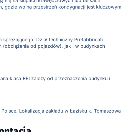
ją się na słupach krawędziowych lub belkach
h, gdzie wolna przestrzeń kondygnacji jest kluczowym
sprężającego. Dział techniczny Prefabbricati
h (obciążenia od pojazdów), jak i w budynkach
na klasa REI zależy od przeznaczenia budynku i
j Polsce. Lokalizacja zakładu w Łazisku k. Tomaszowa
entacja