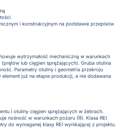
aną
tości
tonicznym i konstrukcyjnym na podstawie przepisów
zachowuje wytrzymałość mechaniczną w warunkach
(prętów lub cięgien sprężających). Gruba otulina
ność. Parametry otuliny i geometria przekroju
lement już na etapie produkcji, a nie dodawana
tu i otuliny cięgien sprężających w żebrach.
inuje nośność w warunkach pożaru (R). Klasa REI
try do wymaganej klasy REI wynikającej z projektu.