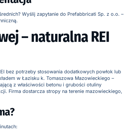
nich? Wyślij zapytanie do Prefabbricati Sp. z o.o. –
hniczną.
ej – naturalna REI
 REI bez potrzeby stosowania dodatkowych powłok lub
 zakładem w Łazisku k. Tomaszowa Mazowieckiego –
ącą z właściwości betonu i grubości otuliny
cji. Firma dostarcza stropy na terenie mazowieckiego,
rma?
inutach: