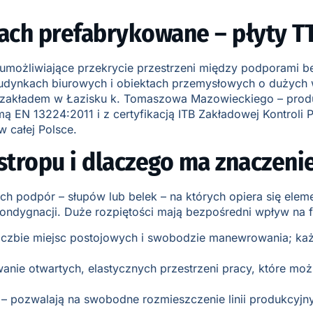
iach prefabrykowane – płyty T
 umożliwiające przekrycie przestrzeni między podporami b
nkach biurowych i obiektach przemysłowych o dużych woln
 zakładem w Łazisku k. Tomaszowa Mazowieckiego – produ
 EN 13224:2011 i z certyfikacją ITB Zakładowej Kontroli P
w całej Polsce.
stropu i dlaczego ma znaczeni
ich podpór – słupów lub belek – na których opiera się elem
 kondygnacji. Duże rozpiętości mają bezpośredni wpływ na 
iczbie miejsc postojowych i swobodzie manewrowania; każ
wanie otwartych, elastycznych przestrzeni pracy, które m
– pozwalają na swobodne rozmieszczenie linii produkcyjn