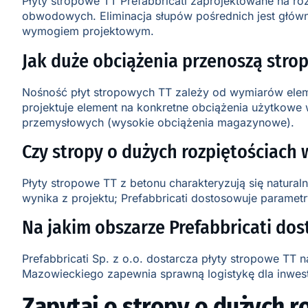
Płyty stropowe TT Prefabbricati zaprojektowane na ro
obwodowych. Eliminacja słupów pośrednich jest główn
wymogiem projektowym.
Jak duże obciążenia przenoszą strop
Nośność płyt stropowych TT zależy od wymiarów elemen
projektuje element na konkretne obciążenia użytkowe 
przemysłowych (wysokie obciążenia magazynowe).
Czy stropy o dużych rozpiętościac
Płyty stropowe TT z betonu charakteryzują się natur
wynika z projektu; Prefabbricati dostosowuje parame
Na jakim obszarze Prefabbricati dos
Prefabbricati Sp. z o.o. dostarcza płyty stropowe TT
Mazowieckiego zapewnia sprawną logistykę dla inwesty
Zapytaj o stropy o dużych r