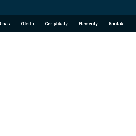
O nas
Oferta
Certyfikaty
Elementy
Kontakt
y o dużych rozpiętości