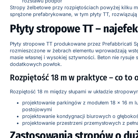
rozstawu podpór
Stropy żelbetowe przy rozpiętościach powyżej kilku m
sprężone prefabrykowane, w tym płyty TT, rozwiązują
Płyty stropowe TT – najefek
Płyty stropowe TT produkowane przez Prefabbricati Sp
rozmieszczone w żebrach elementu wprowadzają wstęp
masie własnej i wysokiej sztywności. Beton nie rysuje
dodatkowych powłok.
Rozpiętość 18 m w praktyce – co to 
Rozpiętość 18 m między słupami w układzie stropowy
projektowanie parkingów z modułem 18 x 16 m lu
postojowymi
projektowanie kondygnacji biurowych o głęboko
projektowanie przestrzeni przemysłowych z peł
Zastosowania stropów o duż