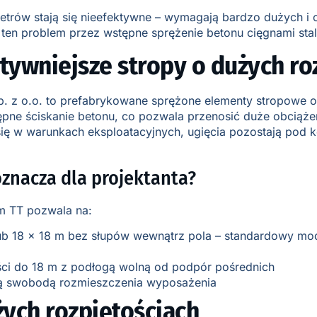
etrów stają się nieefektywne – wymagają bardzo dużych i 
 ten problem przez wstępne sprężenie betonu cięgnami sta
tywniejsze stropy o dużych ro
. z o.o. to prefabrykowane sprężone elementy stropowe o 
ne ściskanie betonu, co pozwala przenosić duże obciążen
 się w warunkach eksploatacyjnych, ugięcia pozostają pod 
oznacza dla projektanta?
m TT pozwala na:
b 18 x 18 m bez słupów wewnątrz pola – standardowy modu
ści do 18 m z podłogą wolną od podpór pośrednich
ną swobodą rozmieszczenia wyposażenia
ych rozpiętościach