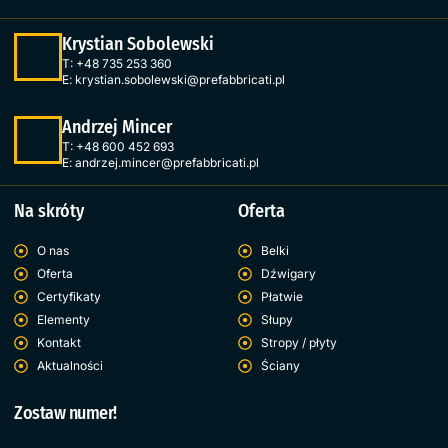
Krystian Sobolewski
T:
+48 735 253 360
E:
krystian.sobolewski@prefabbricati.pl
Andrzej Mincer
T:
+48 600 452 693
E:
andrzej.mincer@prefabbricati.pl
Na skróty
Oferta
O nas
Belki
Oferta
Dźwigary
Certyfikaty
Płatwie
Elementy
Słupy
Kontakt
Stropy / płyty
Aktualności
Ściany
Zostaw numer!